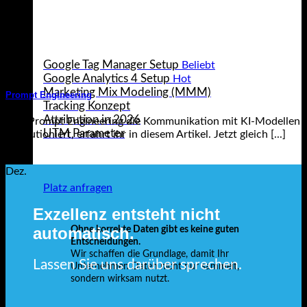
Webanalyse Leistungen
Google Tag Manager Setup
Google Analytics 4 Setup
Marketing Mix Modeling (MMM)
Prompt Engineering
Tracking Konzept
Attribution in 2026
Wie Prompt Engineering die Kommunikation mit KI-Modellen
UTM Parameter
revolutioniert, erfahrt ihr in diesem Artikel. Jetzt gleich [...]
29
Dez.
Platz anfragen
Exzellenz entsteht nicht
automatisch.
Ohne korrekte Daten gibt es keine guten
Entscheidungen.
Wir schaffen die Grundlage, damit Ihr
Lassen Sie uns darüber sprechen.
Unternehmen Daten nicht nur sammelt,
sondern wirksam nutzt.