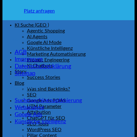
Platz anfragen
KI Suche (GEO )
Agentic Shopping
AI Agents
Links
Google AI Mode
Künstliche Intelligenz
AGB
Marketing Automatisierung
Impressum
Prompt Engineering
KI Chatbots
Datenschutzerklärung
Story
Sitemap
Success Stories
Blog
Leistungen
Was sind Backlinks?
SEO
Suchmaschinenoptimierung
Google Ads POAS
UTM Parameter
Webanalyse
Attribution
Google Ads
ChatGPT für SEO
Künstliche Intelligenz
SEO Tools
WordPress SEO
Kontakt
Pillar Content